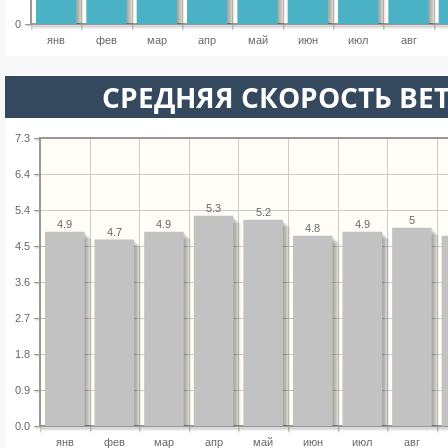
0
янв
фев
мар
апр
май
июн
июл
авг
СРЕДНЯЯ СКОРОСТЬ ВЕТ
7.3
6.4
5.3
5.4
5.2
5
4.9
4.9
4.9
4.8
4.7
4.5
3.6
2.7
1.8
0.9
0.0
янв
фев
мар
апр
май
июн
июл
авг