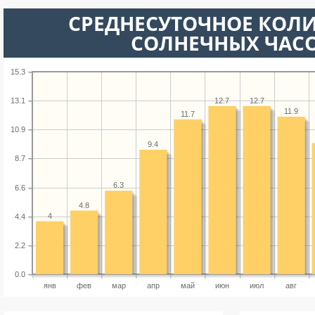
СРЕДНЕСУТОЧНОЕ КОЛ
СОЛНЕЧНЫХ ЧАС
15.3
12.7
12.7
13.1
11.9
11.7
10.9
9.4
8.7
6.3
6.6
4.8
4
4.4
2.2
0.0
янв
фев
мар
апр
май
июн
июл
авг