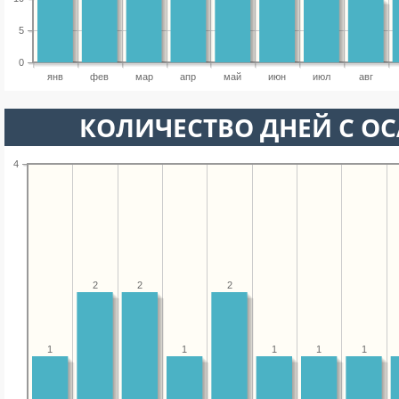
5
0
янв
фев
мар
апр
май
июн
июл
авг
КОЛИЧЕСТВО ДНЕЙ С О
4
2
2
2
1
1
1
1
1