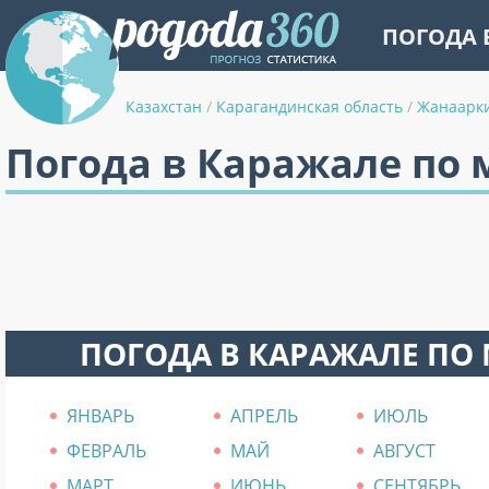
ПОГОДА 
Казахстан
/
Карагандинская область
/
Жанаарк
Погода в Каражале по
ПОГОДА В КАРАЖАЛЕ ПО
ЯНВАРЬ
АПРЕЛЬ
ИЮЛЬ
ФЕВРАЛЬ
МАЙ
АВГУСТ
МАРТ
ИЮНЬ
СЕНТЯБРЬ