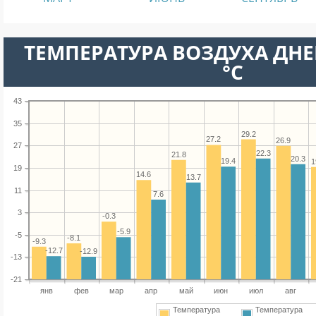
ТЕМПЕРАТУРА ВОЗДУХА ДНЕ
°C
43
35
29.2
27.2
26.9
27
22.3
21.8
20.3
19.4
1
19
14.6
13.7
11
7.6
3
-0.3
-5.9
-5
-8.1
-9.3
-12.7
-12.9
-13
-21
янв
фев
мар
апр
май
июн
июл
авг
Температура
Температура