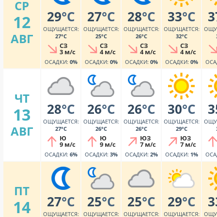
СР
29
°C
27
°C
28
°C
33
°C
3
12
ОЩУЩАЕТСЯ:
ОЩУЩАЕТСЯ:
ОЩУЩАЕТСЯ:
ОЩУЩАЕТСЯ:
ОЩУ
АВГ
27°C
25°C
26°C
32°C
СЗ
СЗ
СЗ
СЗ
3 м/с
4 м/с
4 м/с
4 м/с
ОСАДКИ:
0%
ОСАДКИ:
0%
ОСАДКИ:
0%
ОСАДКИ:
0%
ОСА
ЧТ
28
°C
26
°C
26
°C
30
°C
3
13
ОЩУЩАЕТСЯ:
ОЩУЩАЕТСЯ:
ОЩУЩАЕТСЯ:
ОЩУЩАЕТСЯ:
ОЩУ
АВГ
27°C
26°C
26°C
29°C
Ю
Ю
ЮЗ
ЮЗ
9 м/с
9 м/с
7 м/с
7 м/с
ОСАДКИ:
6%
ОСАДКИ:
3%
ОСАДКИ:
2%
ОСАДКИ:
1%
ОСА
ПТ
27
°C
25
°C
25
°C
29
°C
3
14
ОЩУЩАЕТСЯ:
ОЩУЩАЕТСЯ:
ОЩУЩАЕТСЯ:
ОЩУЩАЕТСЯ:
ОЩУ