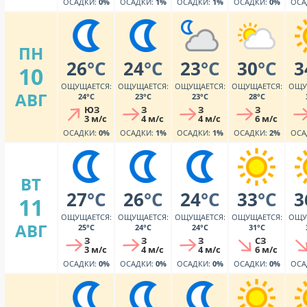
ОСАДКИ:
0%
ОСАДКИ:
1%
ОСАДКИ:
1%
ОСАДКИ:
0%
ОСА
ПН
26
°C
24
°C
23
°C
30
°C
3
10
ОЩУЩАЕТСЯ:
ОЩУЩАЕТСЯ:
ОЩУЩАЕТСЯ:
ОЩУЩАЕТСЯ:
ОЩУ
АВГ
24°C
23°C
23°C
28°C
ЮЗ
З
З
З
3 м/с
4 м/с
4 м/с
6 м/с
ОСАДКИ:
0%
ОСАДКИ:
1%
ОСАДКИ:
1%
ОСАДКИ:
2%
ОСА
ВТ
27
°C
26
°C
24
°C
33
°C
3
11
ОЩУЩАЕТСЯ:
ОЩУЩАЕТСЯ:
ОЩУЩАЕТСЯ:
ОЩУЩАЕТСЯ:
ОЩУ
АВГ
25°C
24°C
24°C
31°C
З
З
З
СЗ
3 м/с
4 м/с
4 м/с
6 м/с
ОСАДКИ:
0%
ОСАДКИ:
0%
ОСАДКИ:
0%
ОСАДКИ:
0%
ОСА