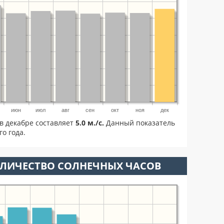
июн
июл
авг
сен
окт
ноя
дек
в декабре составляет
5.0 м./с.
Данный показатель
о года.
ОЛИЧЕСТВО СОЛНЕЧНЫХ ЧАСОВ