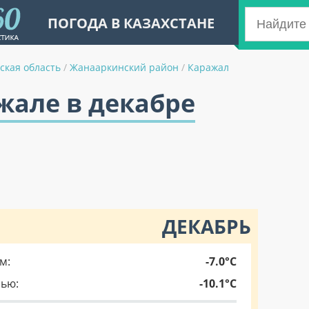
ПОГОДА В КАЗАХСТАНЕ
ская область
/
Жанааркинский район
/
Каражал
жале в декабре
ДЕКАБРЬ
м:
-7.0°C
чью:
-10.1°C