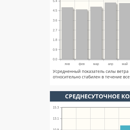
5.4
4.5
3.6
2.7
1.8
0.9
0.0
янв
фев
мар
апр
май
Усредненный показатель силы ветра 
относительно стабилен в течение всег
СРЕДНЕСУТОЧНОЕ К
15.3
13.1
10.9