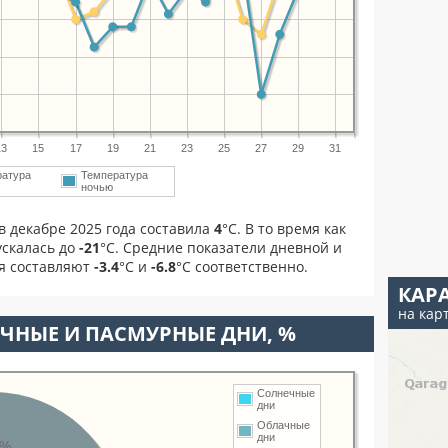
13
15
17
19
21
23
25
27
29
31
ратура
Температура
ночью
в декабре 2025 года составила
4
°С. В то время как
скалась до
-21
°C. Средние показатели дневной и
ря составляют
-3.4
°С и
-6.8
°С соответственно.
КАР
на кар
ЧНЫЕ И ПАСМУРНЫЕ ДНИ, %
Солнечные
дни
Облачные
дни
8%