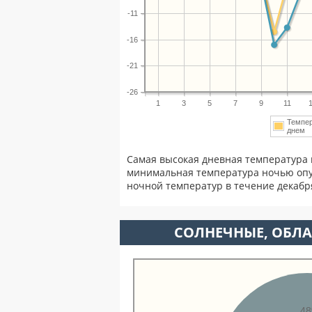
-11
-16
-21
-26
1
3
5
7
9
11
Темпе
днем
Самая высокая дневная температура 
минимальная температура ночью опу
ночной температур в течение декаб
CОЛНЕЧНЫЕ, ОБЛА
4