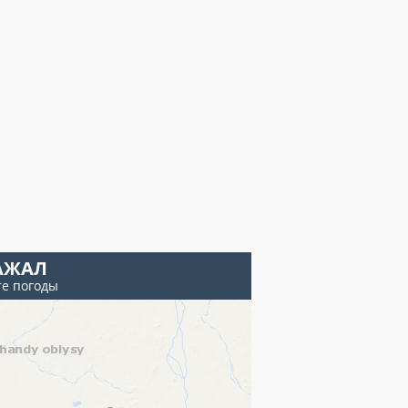
АЖАЛ
те погоды