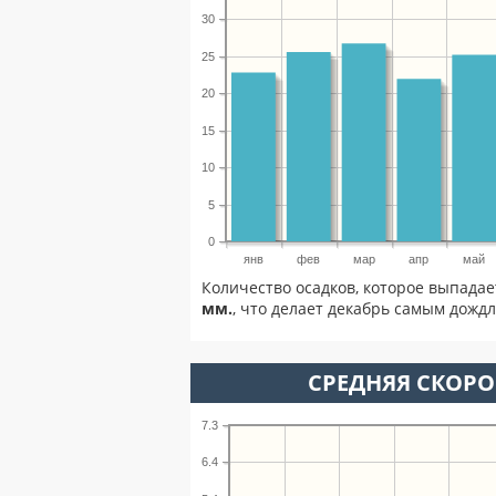
30
25
20
15
10
5
0
янв
фев
мар
апр
май
Количество осадков, которое выпадае
мм.
, что делает декабрь самым дожд
СРЕДНЯЯ СКОРОС
7.3
6.4