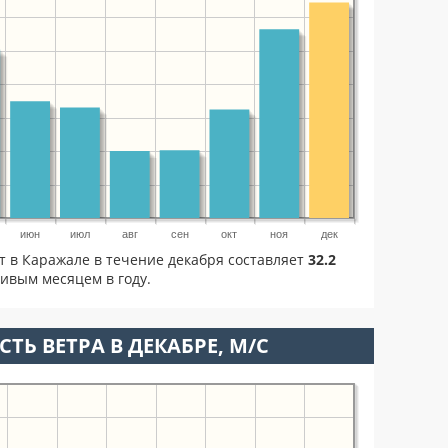
июн
июл
авг
сен
окт
ноя
дек
т в Каражале в течение декабря составляет
32.2
ливым месяцем в году.
ТЬ ВЕТРА В ДЕКАБРЕ, М/С