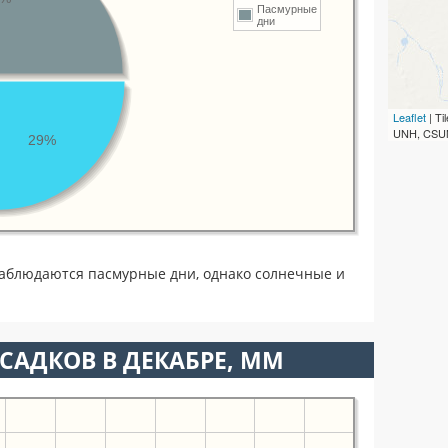
Пасмурные
дни
Leaflet
| T
UNH, CSUM
29%
наблюдаются пасмурные дни, однако солнечные и
САДКОВ В ДЕКАБРЕ, ММ