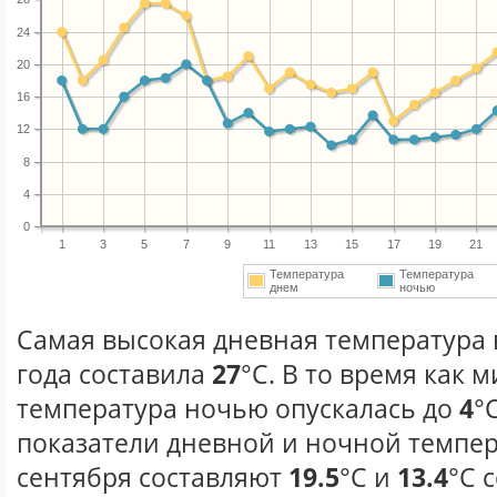
24
20
16
12
8
4
0
1
3
5
7
9
11
13
15
17
19
21
Температура
Температура
днем
ночью
Самая высокая дневная температура 
года составила
27
°С. В то время как
температура ночью опускалась до
4
°
показатели дневной и ночной темпер
сентября составляют
19.5
°С и
13.4
°С 