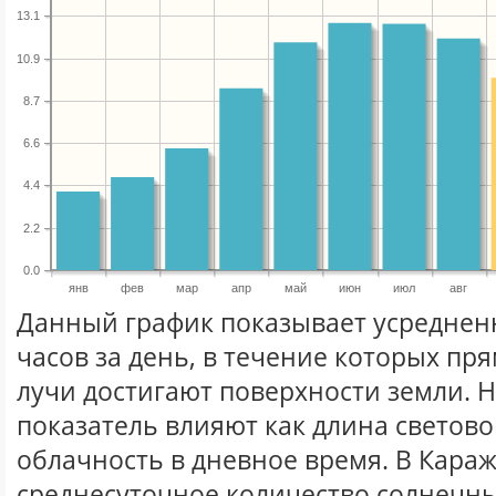
13.1
10.9
8.7
6.6
4.4
2.2
0.0
янв
фев
мар
апр
май
июн
июл
авг
Данный график показывает усреднен
часов за день, в течение которых п
лучи достигают поверхности земли. 
показатель влияют как длина световог
облачность в дневное время. В Кара
среднесуточное количество солнечны