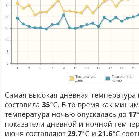
30
24
18
12
6
0
1
3
5
7
9
11
13
15
17
19
21
Температура
Температура
днем
ночью
Самая высокая дневная температура 
составила
35
°С. В то время как мини
температура ночью опускалась до
17
показатели дневной и ночной темпер
июня составляют
29.7
°С и
21.6
°С соот