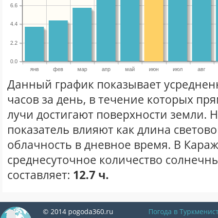
6.6
4.4
2.2
0.0
янв
фев
мар
апр
май
июн
июл
авг
Данный график показывает усреднен
часов за день, в течение которых п
лучи достигают поверхности земли. 
показатель влияют как длина световог
облачность в дневное время. В Кара
среднесуточное количество солнечны
составляет:
12.7 ч.
© 2014 pogoda360.ru
Погода в Туркменис