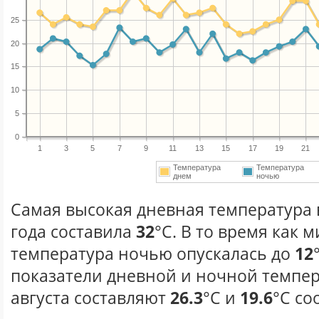
25
20
15
10
5
0
1
3
5
7
9
11
13
15
17
19
21
Температура
Температура
днем
ночью
Самая высокая дневная температура в
года составила
32
°С. В то время как
температура ночью опускалась до
12
показатели дневной и ночной темпер
августа составляют
26.3
°С и
19.6
°С со