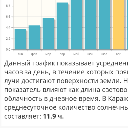
8.7
6.6
4.4
2.2
0.0
янв
фев
мар
апр
май
июн
июл
авг
Данный график показывает усреднен
часов за день, в течение которых п
лучи достигают поверхности земли. 
показатель влияют как длина световог
облачность в дневное время. В Кара
среднесуточное количество солнечных
составляет:
11.9 ч.