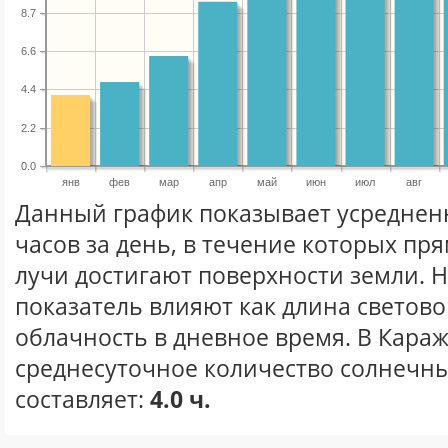
8.7
6.6
4.4
2.2
0.0
янв
фев
мар
апр
май
июн
июл
авг
Данный график показывает усреднен
часов за день, в течение которых п
лучи достигают поверхности земли. 
показатель влияют как длина световог
облачность в дневное время. В Кара
среднесуточное количество солнечны
составляет:
4.0 ч.