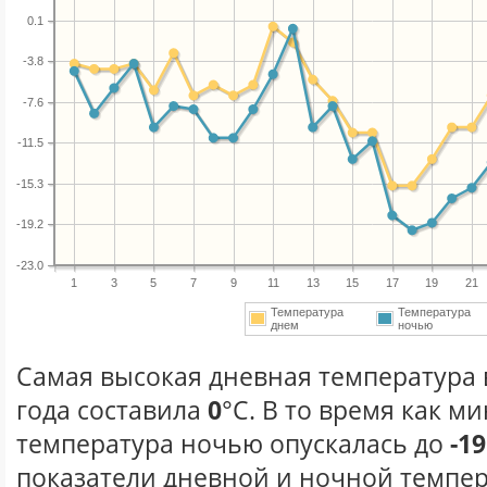
0.1
-3.8
-7.6
-11.5
-15.3
-19.2
-23.0
1
3
5
7
9
11
13
15
17
19
21
Температура
Температура
днем
ночью
Самая высокая дневная температура 
года составила
0
°С. В то время как 
температура ночью опускалась до
-19
показатели дневной и ночной темпер