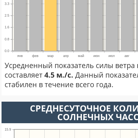
3.3
2.5
1.6
0.8
0.0
янв
фев
мар
апр
май
июн
июл
авг
Усредненный показатель силы ветра 
составляет
4.5 м./с.
Данный показате
стабилен в течение всего года.
СРЕДНЕСУТОЧНОЕ КОЛ
СОЛНЕЧНЫХ ЧАС
15.9