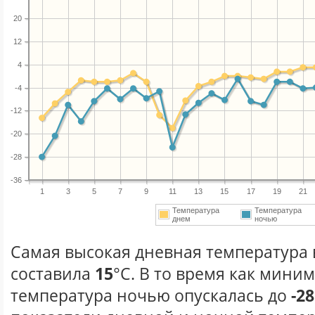
20
12
4
-4
-12
-20
-28
-36
1
3
5
7
9
11
13
15
17
19
21
Температура
Температура
днем
ночью
Самая высокая дневная температура в
составила
15
°С. В то время как мини
температура ночью опускалась до
-28