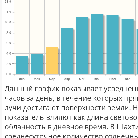
13.9
11.9
10.0
8.0
6.0
4.0
2.0
0.0
янв
фев
мар
апр
май
июн
июл
авг
Данный график показывает усреднен
часов за день, в течение которых п
лучи достигают поверхности земли. 
показатель влияют как длина световог
облачность в дневное время. В Шахт
среднесуточное количество солнечны