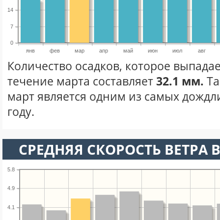
14
7
0
янв
фев
мар
апр
май
июн
июл
авг
Количество осадков, которое выпадае
течение марта составляет
32.1 мм.
Та
март является одним из самых дождл
году.
СРЕДНЯЯ СКОРОСТЬ ВЕТРА В
5.8
4.9
4.1