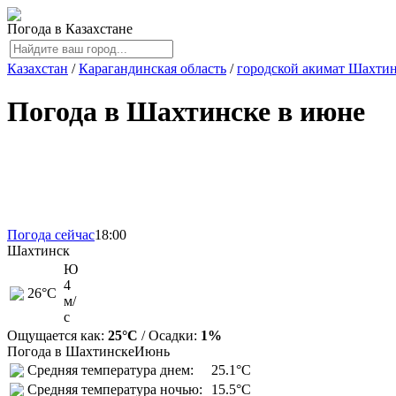
Погода в Казахстане
Казахстан
/
Карагандинская область
/
городской акимат Шахти
Погода в Шахтинске в июне
Погода сейчас
18:00
Шахтинск
Ю
4
26
°C
м/
с
Ощущается как:
25°C
/ Осадки:
1%
Погода в Шахтинске
Июнь
Средняя температура днем:
25.1°C
Средняя температура ночью:
15.5°C