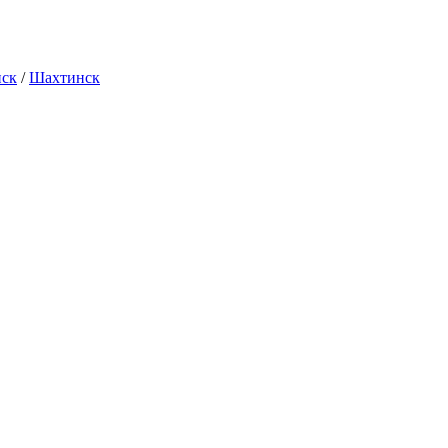
нск
/
Шахтинск