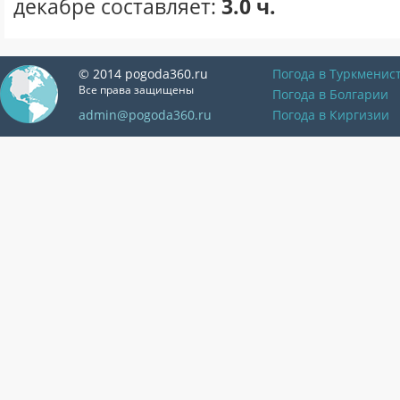
декабре составляет:
3.0 ч.
© 2014 pogoda360.ru
Погода в Туркменис
Все права защищены
Погода в Болгарии
admin@pogoda360.ru
Погода в Киргизии