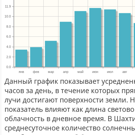
11.9
10.0
8.0
6.0
4.0
2.0
0.0
янв
фев
мар
апр
май
июн
июл
авг
Данный график показывает усреднен
часов за день, в течение которых п
лучи достигают поверхности земли. 
показатель влияют как длина световог
облачность в дневное время. В Шахт
среднесуточное количество солнечны