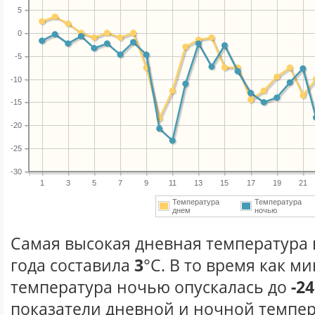
5
0
-5
-10
-15
-20
-25
-30
1
3
5
7
9
11
13
15
17
19
21
Температура
Температура
днем
ночью
Самая высокая дневная температура 
года составила
3
°С. В то время как 
температура ночью опускалась до
-24
показатели дневной и ночной темпер