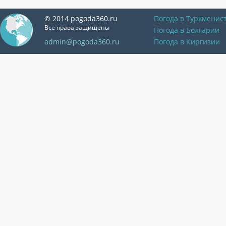
© 2014 pogoda360.ru
Погода в Туркменис
Все права защищены
Погода в Болгарии
admin@pogoda360.ru
Погода в Киргизии