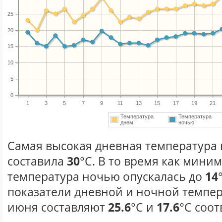
25
20
15
10
5
0
1
3
5
7
9
11
13
15
17
19
21
Температура
Температура
днем
ночью
Самая высокая дневная температура 
составила
30
°С. В то время как мини
температура ночью опускалась до
14
показатели дневной и ночной темпер
июня составляют
25.6
°С и
17.6
°С соот