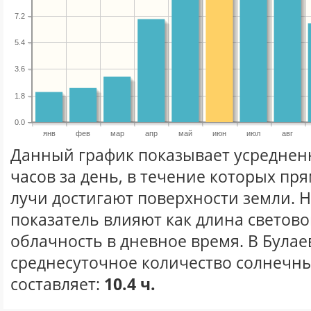
7.2
5.4
3.6
1.8
0.0
янв
фев
мар
апр
май
июн
июл
авг
Данный график показывает усреднен
часов за день, в течение которых п
лучи достигают поверхности земли. 
показатель влияют как длина световог
облачность в дневное время. В Булае
среднесуточное количество солнечны
составляет:
10.4 ч.