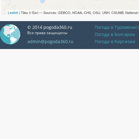
Leaflet
| Tiles © Esri — Sources: GEBCO, NOAA, CHS, OSU, UNH, CSUMB, National 
© 2014 pogoda360.ru
Погода в Туркменис
Все права защищены
Погода в Болгарии
admin@pogoda360.ru
Погода в Киргизии