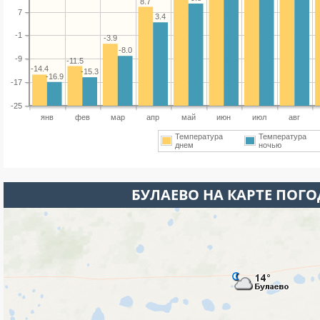
8.7
7
3.4
-1
-3.9
-8.0
-9
-11.5
-14.4
-15.3
-16.9
-17
-25
янв
фев
мар
апр
май
июн
июл
авг
Температура
Температура
днем
ночью
БУЛАЕВО НА КАРТЕ ПОГ