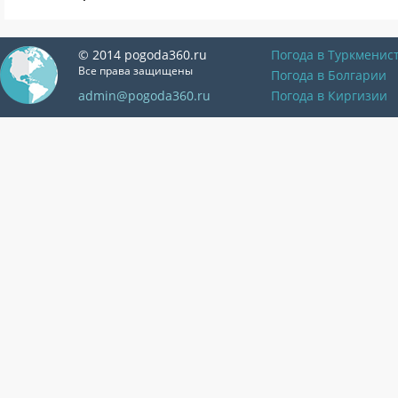
© 2014 pogoda360.ru
Погода в Туркменис
Все права защищены
Погода в Болгарии
admin@pogoda360.ru
Погода в Киргизии