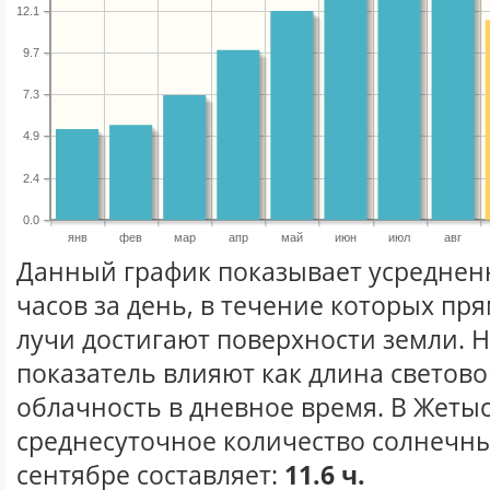
12.1
9.7
7.3
4.9
2.4
0.0
янв
фев
мар
апр
май
июн
июл
авг
Данный график показывает усреднен
часов за день, в течение которых п
лучи достигают поверхности земли. 
показатель влияют как длина световог
облачность в дневное время. В Жеты
среднесуточное количество солнечны
сентябре составляет:
11.6 ч.