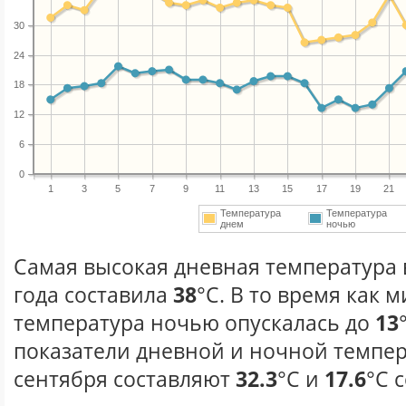
30
24
18
12
6
0
1
3
5
7
9
11
13
15
17
19
21
Температура
Температура
днем
ночью
Самая высокая дневная температура 
года составила
38
°С. В то время как
температура ночью опускалась до
13
показатели дневной и ночной темпер
сентября составляют
32.3
°С и
17.6
°С 