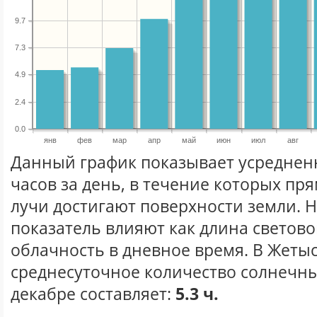
9.7
7.3
4.9
2.4
0.0
янв
фев
мар
апр
май
июн
июл
авг
Данный график показывает усреднен
часов за день, в течение которых п
лучи достигают поверхности земли. 
показатель влияют как длина световог
облачность в дневное время. В Жеты
среднесуточное количество солнечны
декабре составляет:
5.3 ч.