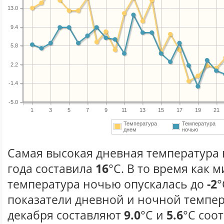
13.0
9.4
5.8
2.2
-1.4
-5.0
1
3
5
7
9
11
13
15
17
19
21
Температура
Температура
днем
ночью
Самая высокая дневная температура 
года составила
16
°С. В то время как
температура ночью опускалась до
-2
°
показатели дневной и ночной темпер
декабря составляют
9.0
°С и
5.6
°С соо