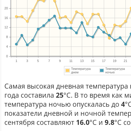
20
16
12
8
4
0
1
3
5
7
9
11
13
15
17
19
21
Температура
Температура
днем
ночью
Самая высокая дневная температура 
года составила
25
°С. В то время как
температура ночью опускалась до
4
°
показатели дневной и ночной темпер
сентября составляют
16.0
°С и
9.8
°С с