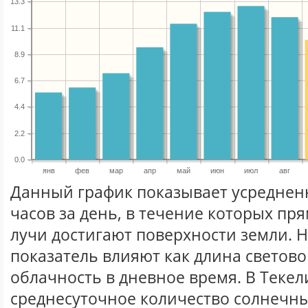
13.3
11.1
8.9
6.7
4.4
2.2
0.0
янв
фев
мар
апр
май
июн
июл
авг
Данный график показывает усреднен
часов за день, в течение которых п
лучи достигают поверхности земли. 
показатель влияют как длина световог
облачность в дневное время. В Текел
среднесуточное количество солнечны