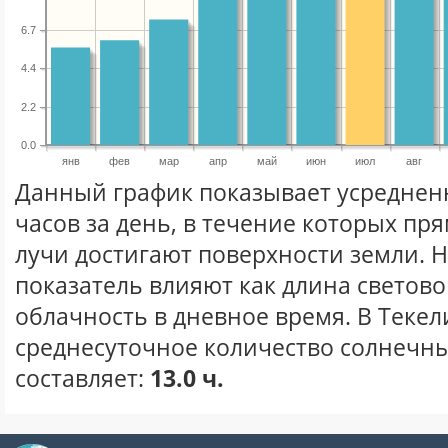
6.7
4.4
2.2
0.0
янв
фев
мар
апр
май
июн
июл
авг
Данный график показывает усреднен
часов за день, в течение которых п
лучи достигают поверхности земли. 
показатель влияют как длина световог
облачность в дневное время. В Текел
среднесуточное количество солнечны
составляет:
13.0 ч.