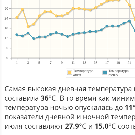
30
24
18
12
6
0
1
3
5
7
9
11
13
15
17
19
21
Температура
Температура
днем
ночью
Самая высокая дневная температура 
составила
36
°С. В то время как мини
температура ночью опускалась до
11
показатели дневной и ночной темпер
июля составляют
27.9
°С и
15.0
°С соот