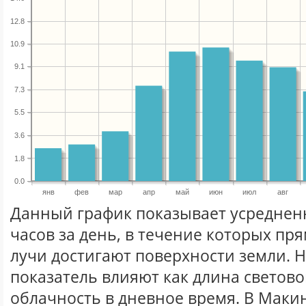
12.8
10.9
9.1
7.3
5.5
3.6
1.8
0.0
янв
фев
мар
апр
май
июн
июл
авг
Данный график показывает усреднен
часов за день, в течение которых п
лучи достигают поверхности земли. 
показатель влияют как длина световог
облачность в дневное время. В Маки