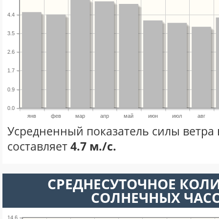
4.4
3.5
2.6
1.7
0.9
0.0
янв
фев
мар
апр
май
июн
июл
авг
Усредненный показатель силы ветра 
составляет
4.7 м./с.
СРЕДНЕСУТОЧНОЕ КОЛ
СОЛНЕЧНЫХ ЧАС
14.6