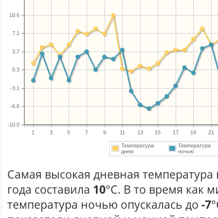
10.6
7.1
3.7
0.3
-3.1
-6.6
-10.0
1
3
5
7
9
11
13
15
17
19
21
Температура
Температура
днем
ночью
Самая высокая дневная температура 
года составила
10
°С. В то время как
температура ночью опускалась до
-7
°