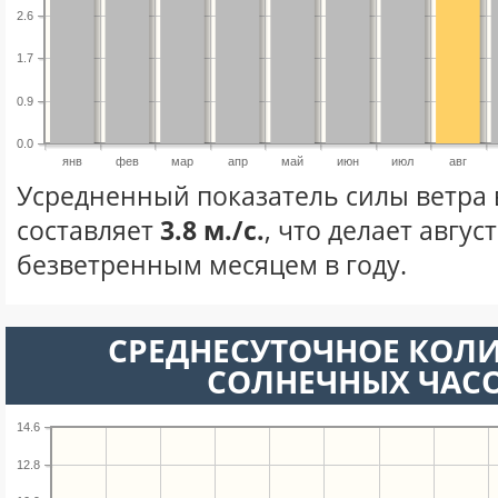
2.6
1.7
0.9
0.0
янв
фев
мар
апр
май
июн
июл
авг
Усредненный показатель силы ветра в
составляет
3.8 м./с.
, что делает авгус
безветренным месяцем в году.
СРЕДНЕСУТОЧНОЕ КОЛ
СОЛНЕЧНЫХ ЧАС
14.6
12.8