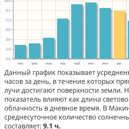
10.9
9.1
7.3
5.5
3.6
1.8
0.0
янв
фев
мар
апр
май
июн
июл
авг
Данный график показывает усреднен
часов за день, в течение которых п
лучи достигают поверхности земли. 
показатель влияют как длина световог
облачность в дневное время. В Маки
среднесуточное количество солнечных
составляет:
9.1 ч.