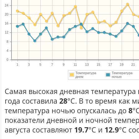
24
20
16
12
8
4
0
1
3
5
7
9
11
13
15
17
19
21
Температура
Температура
днем
ночью
Самая высокая дневная температура в
года составила
28
°С. В то время как
температура ночью опускалась до
8
°
показатели дневной и ночной темпер
августа составляют
19.7
°С и
12.9
°С со