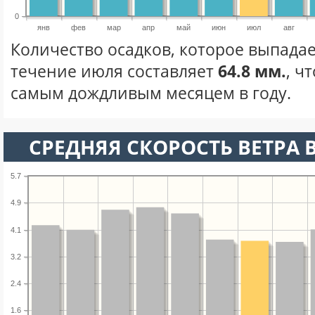
0
янв
фев
мар
апр
май
июн
июл
авг
Количество осадков, которое выпада
течение июля составляет
64.8 мм.
, ч
самым дождливым месяцем в году.
СРЕДНЯЯ СКОРОСТЬ ВЕТРА 
5.7
4.9
4.1
3.2
2.4
1.6