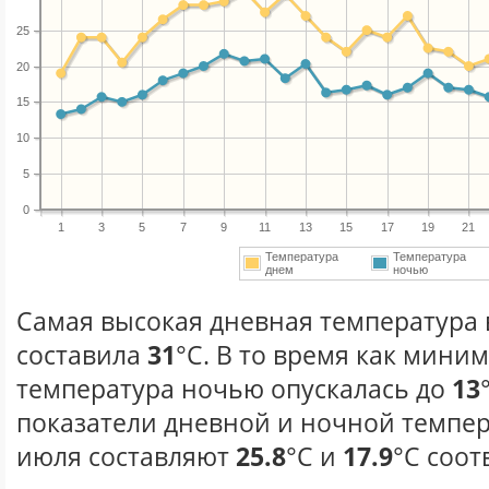
25
20
15
10
5
0
1
3
5
7
9
11
13
15
17
19
21
Температура
Температура
днем
ночью
Самая высокая дневная температура 
составила
31
°С. В то время как мини
температура ночью опускалась до
13
показатели дневной и ночной темпер
июля составляют
25.8
°С и
17.9
°С соот