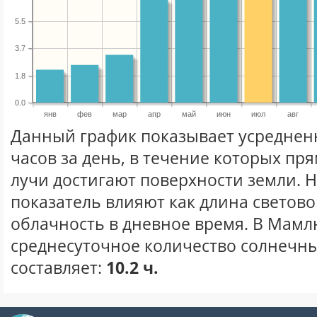
5.5
3.7
1.8
0.0
янв
фев
мар
апр
май
июн
июл
авг
Данный график показывает усреднен
часов за день, в течение которых п
лучи достигают поверхности земли. 
показатель влияют как длина световог
облачность в дневное время. В Мамл
среднесуточное количество солнечны
составляет:
10.2 ч.