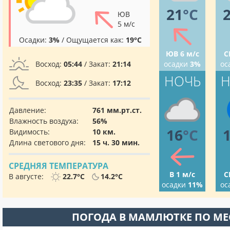
21
°C
ЮВ
5 м/с
Осадки:
3%
/ Ощущается как:
19°C
ЮВ 6 м/с
С
Восход:
05:44
/ Закат:
21:14
осадки
3%
ос
НОЧЬ
Н
Восход:
23:35
/ Закат:
17:12
Давление:
761 мм.рт.ст.
Влажность воздуха:
56%
16
°C
Видимость:
10 км.
Длина светового дня:
15 ч. 30 мин.
СРЕДНЯЯ ТЕМПЕРАТУРА
В 1 м/с
С
В августе:
22.7°C
14.2°C
осадки
11%
ос
ПОГОДА В МАМЛЮТКЕ ПО М