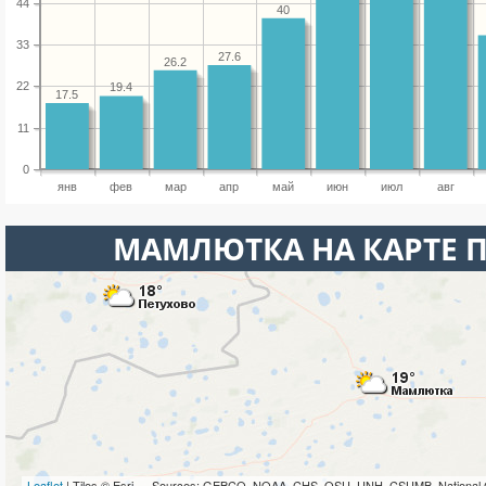
44
40
33
27.6
26.2
22
19.4
17.5
11
0
янв
фев
мар
апр
май
июн
июл
авг
МАМЛЮТКА НА КАРТЕ 
Leaflet
| Tiles © Esri — Sources: GEBCO, NOAA, CHS, OSU, UNH, CSUMB, National 