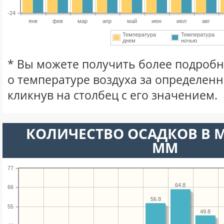
-24
янв
фев
мар
апр
май
июн
июл
авг
Температура
Температура
днем
ночью
* Вы можете получить более подро
о температуре воздуха за определен
кликнув на столбец с его значением.
КОЛИЧЕСТВО ОСАДКОВ В 
ММ
77
64.8
66
56.8
55
49.8