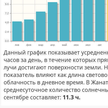
9.6
7.2
4.8
2.4
0.0
янв
фев
мар
апр
май
июн
июл
авг
Данный график показывает усреднен
часов за день, в течение которых п
лучи достигают поверхности земли. 
показатель влияют как длина световог
облачность в дневное время. В Жана
среднесуточное количество солнечны
сентябре составляет:
11.3 ч.