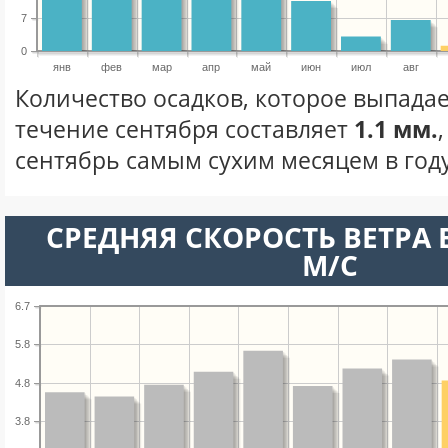
7
0
янв
фев
мар
апр
май
июн
июл
авг
Количество осадков, которое выпадае
течение сентября составляет
1.1 мм.
сентябрь самым сухим месяцем в году
СРЕДНЯЯ СКОРОСТЬ ВЕТРА В
М/С
6.7
5.8
4.8
3.8