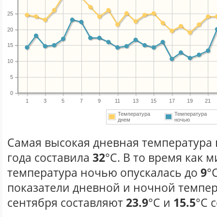
25
20
15
10
5
0
1
3
5
7
9
11
13
15
17
19
21
Температура
Температура
днем
ночью
Самая высокая дневная температура 
года составила
32
°С. В то время как
температура ночью опускалась до
9
°
показатели дневной и ночной темпер
сентября составляют
23.9
°С и
15.5
°С 