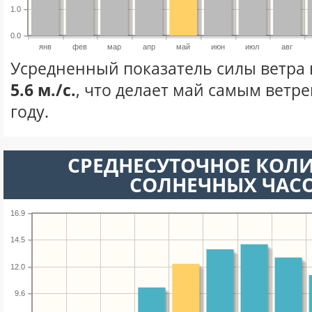
1.0
0.0
янв
фев
мар
апр
май
июн
июл
авг
Усредненный показатель силы ветра 
5.6 м./с.
, что делает май самым ветр
году.
СРЕДНЕСУТОЧНОЕ КОЛ
СОЛНЕЧНЫХ ЧАС
16.9
14.5
12.0
9.6