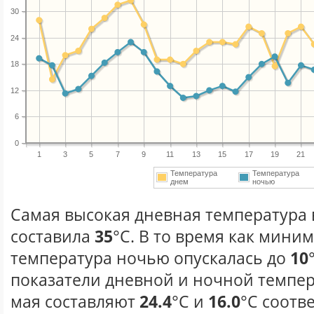
30
24
18
12
6
0
1
3
5
7
9
11
13
15
17
19
21
Температура
Температура
днем
ночью
Самая высокая дневная температура в
составила
35
°С. В то время как мини
температура ночью опускалась до
10
показатели дневной и ночной темпер
мая составляют
24.4
°С и
16.0
°С соотв