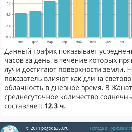
7.2
4.8
2.4
0.0
янв
фев
мар
апр
май
июн
июл
авг
Данный график показывает усреднен
часов за день, в течение которых п
лучи достигают поверхности земли. 
показатель влияют как длина световог
облачность в дневное время. В Жана
среднесуточное количество солнечны
составляет:
12.3 ч.
© 2014 pogoda360.ru
Погода в Туркменис