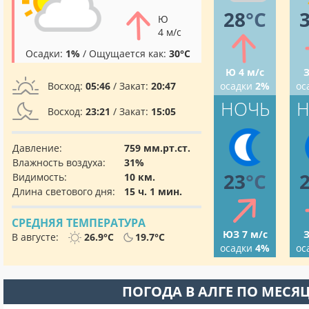
28
°C
Ю
4 м/с
Осадки:
1%
/ Ощущается как:
30°C
Ю 4 м/с
З
Восход:
05:46
/ Закат:
20:47
осадки
2%
ос
НОЧЬ
Н
Восход:
23:21
/ Закат:
15:05
Давление:
759 мм.рт.ст.
Влажность воздуха:
31%
23
°C
Видимость:
10 км.
Длина светового дня:
15 ч. 1 мин.
СРЕДНЯЯ ТЕМПЕРАТУРА
ЮЗ 7 м/с
З
В августе:
26.9°C
19.7°C
осадки
4%
ос
ПОГОДА В АЛГЕ ПО МЕСЯ