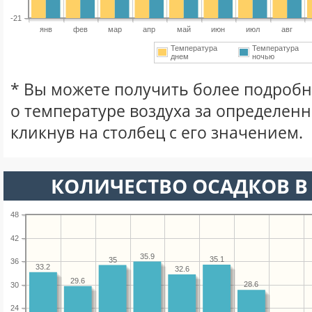
-21
янв
фев
мар
апр
май
июн
июл
авг
Температура
Температура
днем
ночью
* Вы можете получить более подро
о температуре воздуха за определен
кликнув на столбец с его значением.
КОЛИЧЕСТВО ОСАДКОВ В 
48
42
35.9
35.1
35
36
33.2
32.6
29.6
28.6
30
24