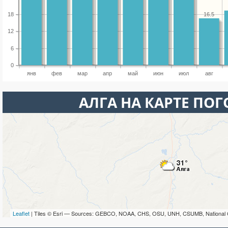
18
16.5
12
6
0
янв
фев
мар
апр
май
июн
июл
авг
АЛГА НА КАРТЕ ПО
Leaflet
| Tiles © Esri — Sources: GEBCO, NOAA, CHS, OSU, UNH, CSUMB, National 