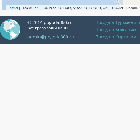
Leaflet
| Tiles © Esri — Sources: GEBCO, NOAA, CHS, OSU, UNH, CSUMB, National 
© 2014 pogoda360.ru
Погода в Туркменис
Все права защищены
Погода в Болгарии
admin@pogoda360.ru
Погода в Киргизии