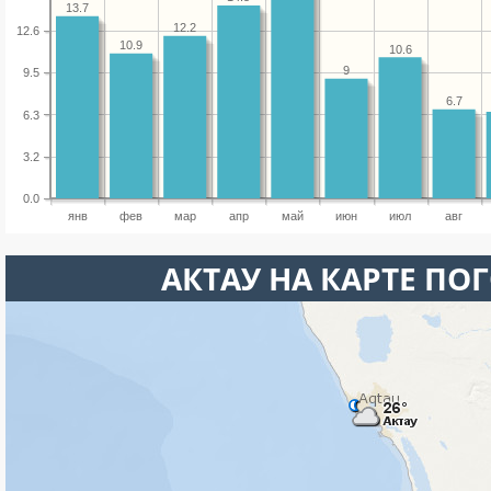
13.7
12.2
12.6
10.9
10.6
9
9.5
6.7
6.3
3.2
0.0
янв
фев
мар
апр
май
июн
июл
авг
АКТАУ НА КАРТЕ ПО