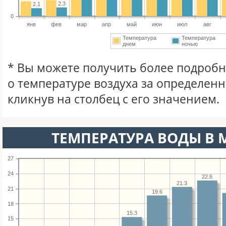
2.3
2.1
0
янв
фев
мар
апр
май
июн
июл
авг
Температура
Температура
днем
ночью
* Вы можете получить более подро
о температуре воздуха за определен
кликнув на столбец с его значением.
ТЕМПЕРАТУРА ВОДЫ В М
27
24
22.6
21.3
21
19.6
18
15.3
15