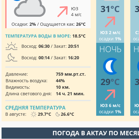
31
°C
ЮЗ
4 м/с
Осадки:
2%
/ Ощущается как:
26°C
ЮЗ 2 м/с
С
ТЕМПЕРАТУРА ВОДЫ В МОРЕ:
18.5°C
осадки
1%
ос
Восход:
06:30
/ Закат:
20:51
НОЧЬ
Н
Восход:
00:14
/ Закат:
16:20
Давление:
759 мм.рт.ст.
29
°C
Влажность воздуха:
44%
Видимость:
10 км.
Длина светового дня:
14 ч. 21 мин.
ЮЗ 6 м/с
Ю
СРЕДНЯЯ ТЕМПЕРАТУРА
осадки
1%
ос
В августе:
29.7°C
26.6°C
ПОГОДА В АКТАУ ПО МЕС