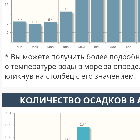
12
9.8
9
6.6
6.4
5.7
6
3
0
янв
фев
мар
апр
май
июн
июл
авг
* Вы можете получить более подро
о температуре воды в море за опред
кликнув на столбец с его значением.
КОЛИЧЕСТВО ОСАДКОВ В 
22.1
18.4
18.9
15.8
14.5