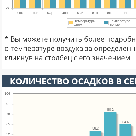
-24
янв
фев
мар
апр
май
июн
июл
авг
Температура
Температура
днем
ночью
* Вы можете получить более подро
о температуре воздуха за определен
кликнув на столбец с его значением.
КОЛИЧЕСТВО ОСАДКОВ В СЕ
104
91
80.2
78
64.6
65
56.2
52