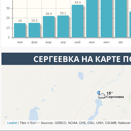
43.4
39
29.1
28.4
26
19.3
19
13
0
янв
фев
мар
апр
май
июн
июл
авг
СЕРГЕЕВКА НА КАРТЕ 
Leaflet
| Tiles © Esri — Sources: GEBCO, NOAA, CHS, OSU, UNH, CSUMB, National 