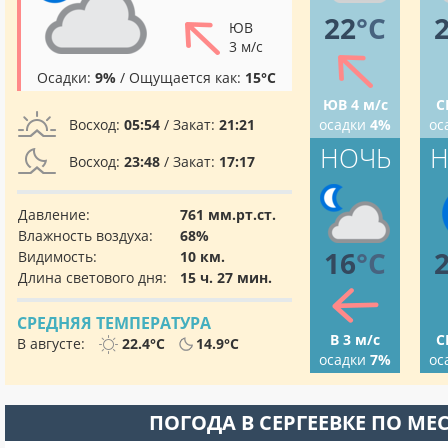
22
°C
ЮВ
3 м/с
Осадки:
9%
/ Ощущается как:
15°C
ЮВ 4 м/с
С
Восход:
05:54
/ Закат:
21:21
осадки
4%
ос
НОЧЬ
Н
Восход:
23:48
/ Закат:
17:17
Давление:
761 мм.рт.ст.
Влажность воздуха:
68%
16
°C
Видимость:
10 км.
Длина светового дня:
15 ч. 27 мин.
СРЕДНЯЯ ТЕМПЕРАТУРА
В 3 м/с
С
В августе:
22.4°C
14.9°C
осадки
7%
ос
ПОГОДА В СЕРГЕЕВКЕ ПО М