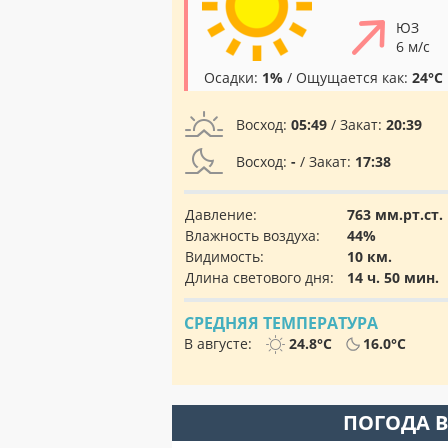
ЮЗ
6 м/с
Осадки:
1%
/ Ощущается как:
24°C
Восход:
05:49
/ Закат:
20:39
Восход:
-
/ Закат:
17:38
Давление:
763 мм.рт.ст.
Влажность воздуха:
44%
Видимость:
10 км.
Длина светового дня:
14 ч. 50 мин.
СРЕДНЯЯ ТЕМПЕРАТУРА
В августе:
24.8°C
16.0°C
ПОГОДА В