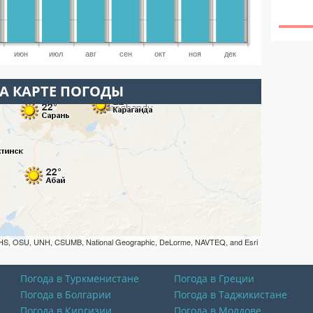
июн
июл
авг
сен
окт
ноя
дек
А КАРТЕ ПОГОДЫ
HS, OSU, UNH, CSUMB, National Geographic, DeLorme, NAVTEQ, and Esri
Погода в Туркменистане
Погода в Греции
Погода в Болгарии
Погода в Таджикистане
Погода в Киргизии
Погода в Молдове