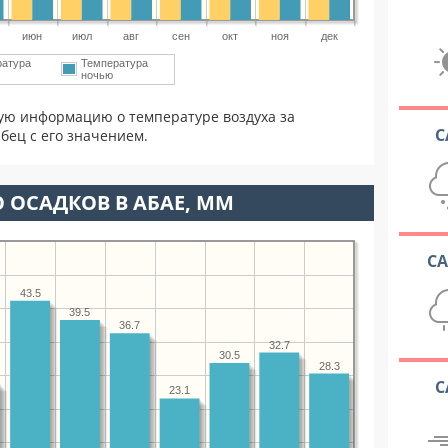
июн
июл
авг
сен
окт
ноя
дек
ратура
Температура
ночью
ую информацию о температуре воздуха за
С
бец с его значением.
 ОСАДКОВ В АБАЕ, ММ
С
43.5
39.5
36.7
32.7
30.5
28.3
С
23.1