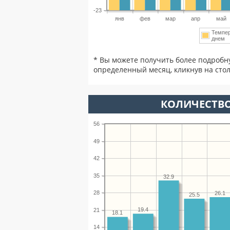
-23
янв
фев
мар
апр
май
Темпе
днем
* Вы можете получить более подробн
определенный месяц, кликнув на стол
КОЛИЧЕСТВО
56
49
42
35
32.9
28
26.1
25.5
19.4
21
18.1
14