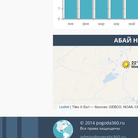
7
0
янв
фев
мар
апр
май
АБАЙ Н
Leaflet
| Tiles © Esri — Sources: GEBCO, NOAA, C
© 2014 pogoda360.ru
Все права защищены
admin@pogoda360.ru