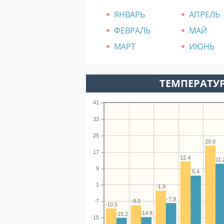
ЯНВАРЬ
АПРЕЛЬ
ФЕВРАЛЬ
МАЙ
МАРТ
ИЮНЬ
ТЕМПЕРАТУР
41
33
25
20.0
17
12.4
11.
9
5.4
1
-1.9
-7.9
-7
-9.0
-10.5
-14.8
-15.2
-15