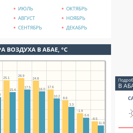
ИЮЛЬ
ОКТЯБРЬ
АВГУСТ
НОЯБРЬ
СЕНТЯБРЬ
ДЕКАБРЬ
А ВОЗДУХА В АБАЕ, °C
26.9
25.1
24.8
Подроб
В АБ
17.6
17.5
16.0
15.4
2
10.2
С
8.6
3.3
-1.9
-5.6
-8.5
-11.9