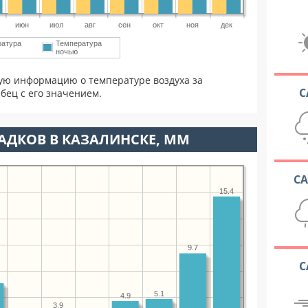
июн
июл
авг
сен
окт
ноя
дек
ратура
Температура
ночью
ую информацию о температуре воздуха за
С
бец с его значением.
АДКОВ В КАЗАЛИНСКЕ, ММ
С
15.4
9.7
С
5.1
4.9
3.9