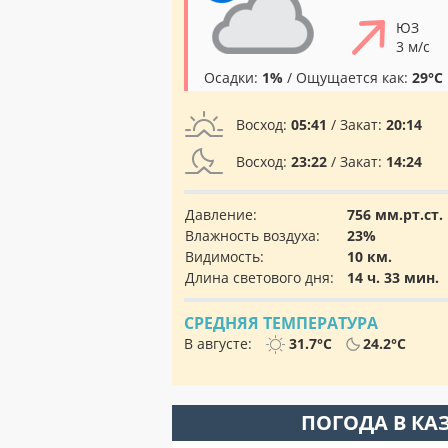
ЮЗ
3 м/с
Осадки:
1%
/ Ощущается как:
29°C
Восход:
05:41
/ Закат:
20:14
Восход:
23:22
/ Закат:
14:24
Давление:
756 мм.рт.ст.
Влажность воздуха:
23%
Видимость:
10 км.
Длина светового дня:
14 ч. 33 мин.
СРЕДНЯЯ ТЕМПЕРАТУРА
В августе:
31.7°C
24.2°C
ПОГОДА В КА