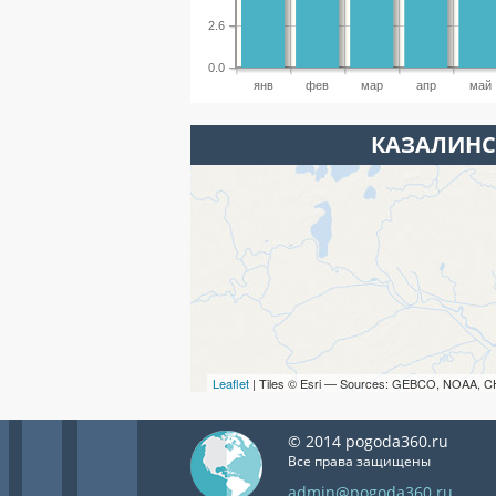
2.6
0.0
янв
фев
мар
апр
май
КАЗАЛИНС
Leaflet
| Tiles © Esri — Sources: GEBCO, NOAA, C
© 2014 pogoda360.ru
Все права защищены
admin@pogoda360.ru