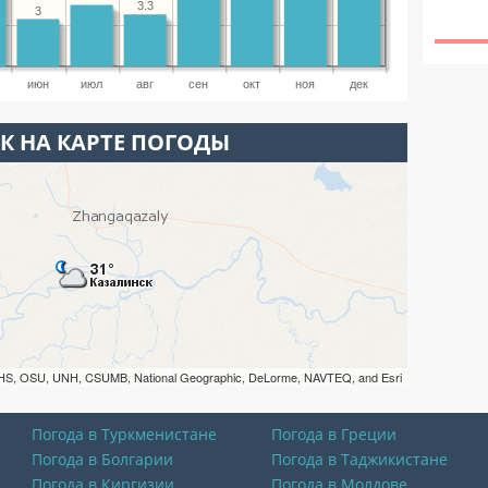
3.3
3
июн
июл
авг
сен
окт
ноя
дек
К НА КАРТЕ ПОГОДЫ
HS, OSU, UNH, CSUMB, National Geographic, DeLorme, NAVTEQ, and Esri
Погода в Туркменистане
Погода в Греции
Погода в Болгарии
Погода в Таджикистане
Погода в Киргизии
Погода в Молдове