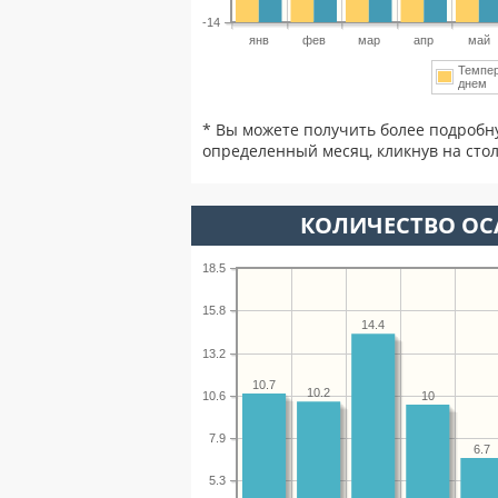
-14
янв
фев
мар
апр
май
Темпе
днем
* Вы можете получить более подробн
определенный месяц, кликнув на стол
КОЛИЧЕСТВО ОС
18.5
15.8
14.4
13.2
10.7
10.2
10.6
10
7.9
6.7
5.3