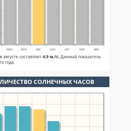
июн
июл
авг
сен
окт
ноя
дек
в августе составляет
4.9 м./с.
Данный показатель
о года.
ОЛИЧЕСТВО СОЛНЕЧНЫХ ЧАСОВ