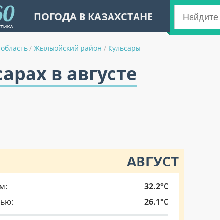
ПОГОДА В КАЗАХСТАНЕ
 область
/
Жылыойский район
/
Кульсары
сарах в августе
АВГУСТ
м:
32.2°C
чью:
26.1°C