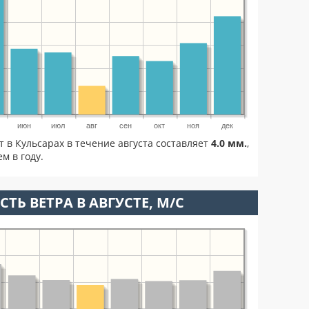
июн
июл
авг
сен
окт
ноя
дек
т в Кульсарах в течение августа составляет
4.0 мм.
,
м в году.
ТЬ ВЕТРА В АВГУСТЕ, М/С