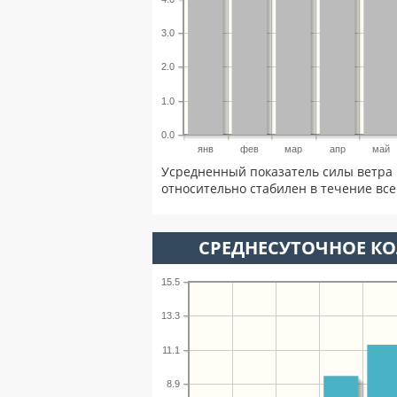
3.0
2.0
1.0
0.0
янв
фев
мар
апр
май
Усредненный показатель силы ветра 
относительно стабилен в течение всег
СРЕДНЕСУТОЧНОЕ К
15.5
13.3
11.1
8.9