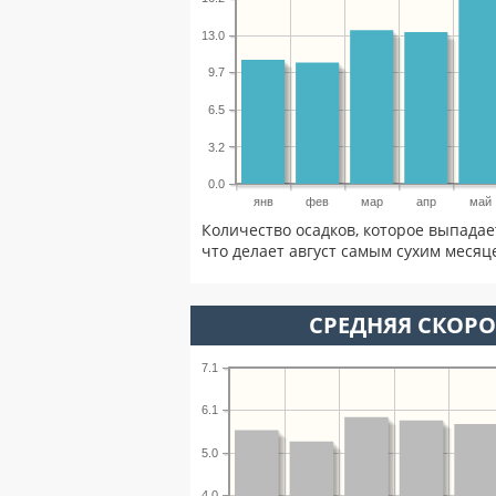
13.0
9.7
6.5
3.2
0.0
янв
фев
мар
апр
май
Количество осадков, которое выпадае
что делает август самым сухим месяце
СРЕДНЯЯ СКОРОС
7.1
6.1
5.0
4.0