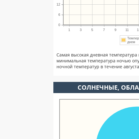
12
6
0
1
3
5
7
9
11
1
Темпер
днем
Самая высокая дневная температура в
минимальная температура ночью опу
ночной температур в течение август
CОЛНЕЧНЫЕ, ОБЛА