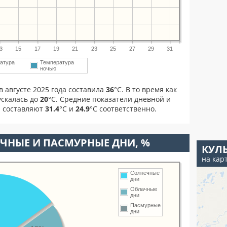
3
15
17
19
21
23
25
27
29
31
атура
Температура
ночью
 августе 2025 года составила
36
°С. В то время как
скалась до
20
°C. Средние показатели дневной и
а составляют
31.4
°С и
24.9
°С соответственно.
ЧНЫЕ И ПАСМУРНЫЕ ДНИ, %
КУЛ
на кар
Солнечные
дни
Облачные
дни
Пасмурные
дни