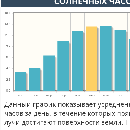
СОЛНЕЧНЫХ ЧАС
16.1
13.8
11.5
9.2
6.9
4.6
2.3
0.0
янв
фев
мар
апр
май
июн
июл
авг
Данный график показывает усреднен
часов за день, в течение которых п
лучи достигают поверхности земли. 