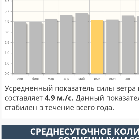
6.7
5.7
4.8
3.8
2.9
1.9
1.0
0.0
янв
фев
мар
апр
май
июн
июл
авг
Усредненный показатель силы ветра
составляет
4.9 м./с.
Данный показате
стабилен в течение всего года.
СРЕДНЕСУТОЧНОЕ КОЛ