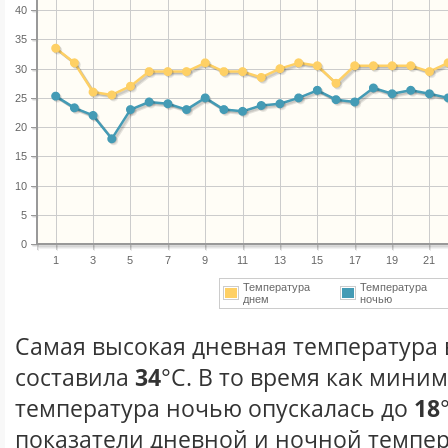
40
35
30
25
20
15
10
5
0
1
3
5
7
9
11
13
15
17
19
21
Температура
Температура
днем
ночью
Самая высокая дневная температура 
составила
34
°С. В то время как мини
температура ночью опускалась до
18
показатели дневной и ночной темпер