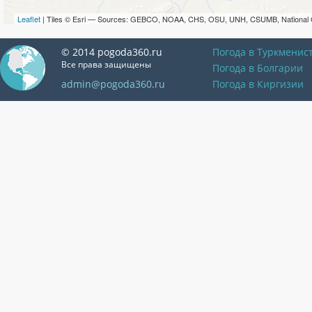
Leaflet
| Tiles © Esri — Sources: GEBCO, NOAA, CHS, OSU, UNH, CSUMB, National 
© 2014 pogoda360.ru
Погода в Туркменис
Все права защищены
Погода в Болгарии
admin@pogoda360.ru
Погода в Киргизии