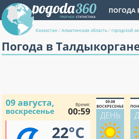
ПОГОДА 
Казахстан
/
Алматинская область
/
городской а
Погода в Талдыкорган
09 августа,
09.08
Время:
ВОСКРЕСЕНЬЕ
ПОН
00:59
воскресенье
ДЕНЬ
22
°C