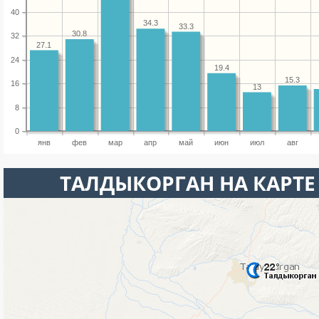
40
34.3
33.3
30.8
32
27.1
24
19.4
15.3
16
13
8
0
янв
фев
мар
апр
май
июн
июл
авг
ТАЛДЫКОРГАН НА КАРТ