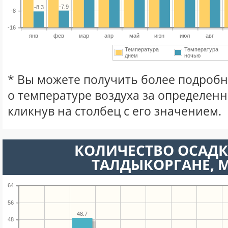
-7.9
-8.3
-8
-16
янв
фев
мар
апр
май
июн
июл
авг
Температура
Температура
днем
ночью
* Вы можете получить более подро
о температуре воздуха за определен
кликнув на столбец с его значением.
КОЛИЧЕСТВО ОСАДК
ТАЛДЫКОРГАНЕ, 
64
56
48.7
48