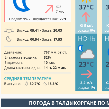
37
°C
ЮЗ
7 м/с
Осадки:
1%
/ Ощущается как:
22°C
Ю 5 м/с
Ю
Восход:
05:41
/ Закат:
20:03
осадки
0%
ос
НОЧЬ
Н
Восход:
00:54
/ Закат:
17:53
Давление:
757 мм.рт.ст.
Влажность воздуха:
32%
23
°C
Видимость:
10 км.
Длина светового дня:
14 ч. 22 мин.
СРЕДНЯЯ ТЕМПЕРАТУРА
З 2 м/с
С
В августе:
30.7°C
18.3°C
осадки
1%
ос
ПОГОДА В ТАЛДЫКОРГАНЕ ПО