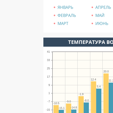
ЯНВАРЬ
АПРЕЛЬ
ФЕВРАЛЬ
МАЙ
МАРТ
ИЮНЬ
ТЕМПЕРАТУРА ВО
41
33
25
20.0
17
12.4
11.
9
5.4
1
-1.9
-8.0
-7
-9.0
-10.5
-14.8
-15.1
-15