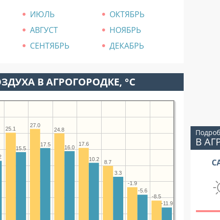
ИЮЛЬ
ОКТЯБРЬ
АВГУСТ
НОЯБРЬ
СЕНТЯБРЬ
ДЕКАБРЬ
ЗДУХА В АГРОГОРОДКЕ, °C
27.0
25.1
24.8
Подроб
В АГ
17.6
17.5
16.0
15.5
2
10.2
С
8.7
3.3
-1.9
-5.6
-8.5
-11.9