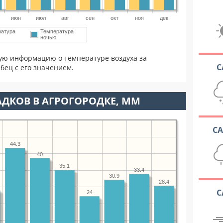
июн
июл
авг
сен
окт
ноя
дек
ратура
Температура
ночью
ую информацию о температуре воздуха за
С
бец с его значением.
ДКОВ В АГРОГОРОДКЕ, ММ
С
44.3
40
35.1
33.4
30.9
28.4
С
24