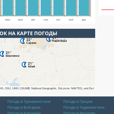
июн
июл
авг
сен
окт
ноя
дек
ОК НА КАРТЕ ПОГОДЫ
HS, OSU, UNH, CSUMB, National Geographic, DeLorme, NAVTEQ, and Esri
Погода в Туркменистане
Погода в Греции
Погода в Болгарии
Погода в Таджикистане
Погода в Киргизии
Погода в Молдове