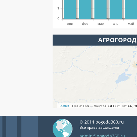
7
0
янв
фев
мар
апр
май
АГРОГОРОД
Leaflet
| Tiles © Esri — Sources: GEBCO, NOAA, C
© 2014 pogoda360.ru
Все права защищены
admin@pogoda360.ru