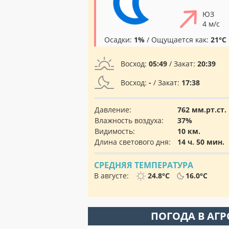
ЮЗ
4 м/с
Осадки:
1%
/ Ощущается как:
21°C
Восход:
05:49
/ Закат:
20:39
Восход:
-
/ Закат:
17:38
Давление:
762 мм.рт.ст.
Влажность воздуха:
37%
Видимость:
10 км.
Длина светового дня:
14 ч. 50 мин.
СРЕДНЯЯ ТЕМПЕРАТУРА
В августе:
24.8°C
16.0°C
ПОГОДА В АГ