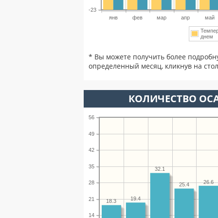
-23
янв
фев
мар
апр
май
Темпе
днем
* Вы можете получить более подробн
определенный месяц, кликнув на стол
КОЛИЧЕСТВО ОСА
56
49
42
35
32.1
26.6
28
25.4
19.4
21
18.3
14