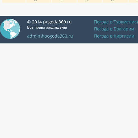
© 2014 pogoda360.ru
Погода в Туркменис
Все права защищены
Погода в Болгарии
admin@pogoda360.ru
Погода в Киргизии