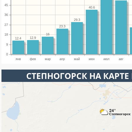
45
40.6
36
29.3
27
23.3
16
18
12.9
12.4
9
0
янв
фев
мар
апр
май
июн
июл
авг
СТЕПНОГОРСК НА КАРТЕ