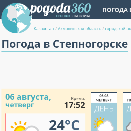
ПОГОДА 
Казахстан
/
Акмолинская область
/
городской а
Погода в Степногорске
06 августа,
06.08
Время:
ЧЕТВЕРГ
П
17:52
четверг
ДЕНЬ
24
°C