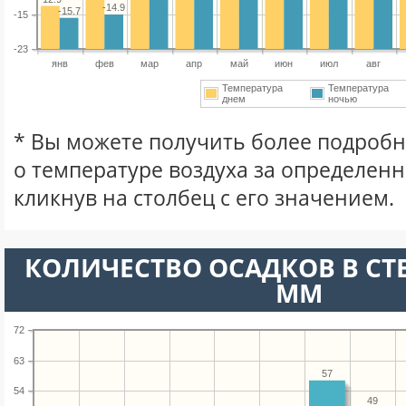
-14.9
-15.7
-15
-23
янв
фев
мар
апр
май
июн
июл
авг
Температура
Температура
днем
ночью
* Вы можете получить более подро
о температуре воздуха за определен
кликнув на столбец с его значением.
КОЛИЧЕСТВО ОСАДКОВ В СТ
ММ
72
63
57
54
49