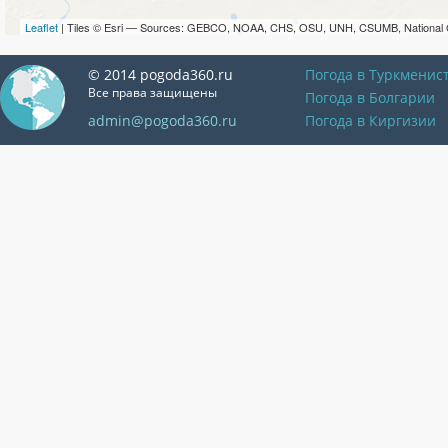
Leaflet
| Tiles © Esri — Sources: GEBCO, NOAA, CHS, OSU, UNH, CSUMB, National 
© 2014 pogoda360.ru
Погода в Туркменис
Все права защищены
Погода в Болгарии
admin@pogoda360.ru
Погода в Киргизии