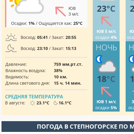
23
°C
ЮВ
3 м/с
Осадки:
1%
/ Ощущается как:
25°C
ЮВ 5 м/с
Ю
Восход:
05:41
/ Закат:
20:55
осадки
4%
ос
НОЧЬ
Н
Восход:
23:10
/ Закат:
15:13
Давление:
759 мм.рт.ст.
Влажность воздуха:
38%
18
°C
Видимость:
10 км.
Длина светового дня:
15 ч. 14 мин.
СРЕДНЯЯ ТЕМПЕРАТУРА
ЮВ 1 м/с
З
В августе:
23.1°C
16.1°C
осадки
5%
ос
ПОГОДА В СТЕПНОГОРСКЕ ПО 