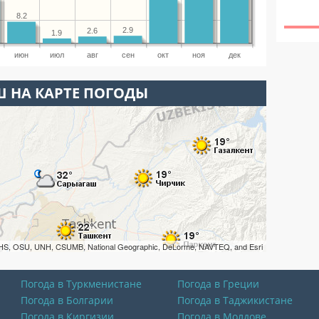
8.2
2.9
2.6
1.9
июн
июл
авг
сен
окт
ноя
дек
 НА КАРТЕ ПОГОДЫ
HS, OSU, UNH, CSUMB, National Geographic, DeLorme, NAVTEQ, and Esri
Погода в Туркменистане
Погода в Греции
Погода в Болгарии
Погода в Таджикистане
Погода в Киргизии
Погода в Молдове