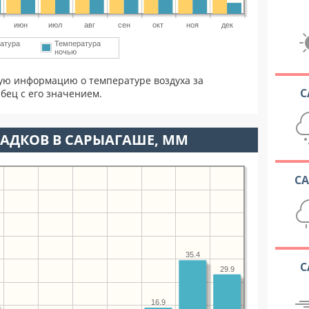
июн
июл
авг
сен
окт
ноя
дек
атура
Температура
ночью
ую информацию о температуре воздуха за
С
бец с его значением.
АДКОВ В САРЫАГАШЕ, ММ
С
35.4
С
29.9
16.9