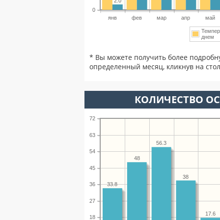
2.0
0
янв
фев
мар
апр
май
Темпер
днем
* Вы можете получить более подробн
определенный месяц, кликнув на стол
КОЛИЧЕСТВО ОС
72
63
56.3
54
48
45
38
36
33.8
27
17.6
18