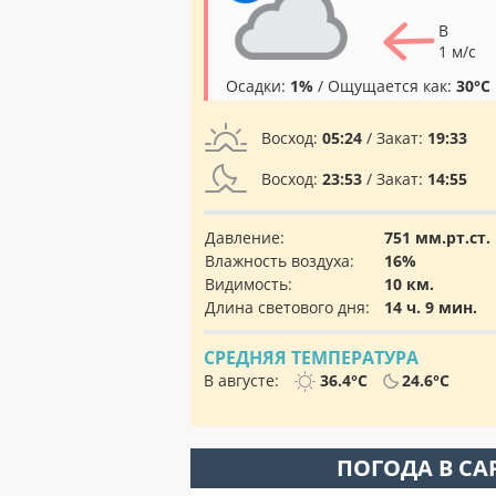
В
1 м/с
Осадки:
1%
/ Ощущается как:
30°C
Восход:
05:24
/ Закат:
19:33
Восход:
23:53
/ Закат:
14:55
Давление:
751 мм.рт.ст.
Влажность воздуха:
16%
Видимость:
10 км.
Длина светового дня:
14 ч. 9 мин.
СРЕДНЯЯ ТЕМПЕРАТУРА
В августе:
36.4°C
24.6°C
ПОГОДА В С