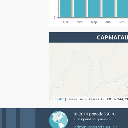
9
0
янв
фев
мар
апр
май
САРЫАГАШ
Leaflet
| Tiles © Esri — Sources: GEBCO, NOAA, C
© 2014 pogoda360.ru
Все права защищены
admin@pogoda360.ru