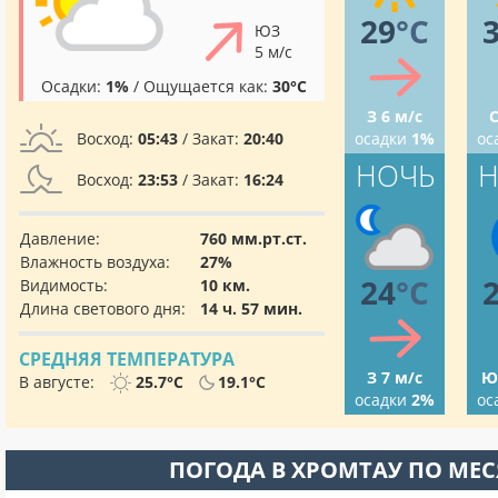
29
°C
ЮЗ
5 м/с
Осадки:
1%
/ Ощущается как:
30°C
З 6 м/с
С
Восход:
05:43
/ Закат:
20:40
осадки
1%
ос
НОЧЬ
Н
Восход:
23:53
/ Закат:
16:24
Давление:
760 мм.рт.ст.
Влажность воздуха:
27%
24
°C
Видимость:
10 км.
Длина светового дня:
14 ч. 57 мин.
СРЕДНЯЯ ТЕМПЕРАТУРА
З 7 м/с
Ю
В августе:
25.7°C
19.1°C
осадки
2%
ос
ПОГОДА В ХРОМТАУ ПО МЕ