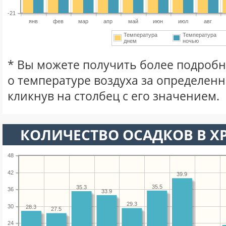
-21
янв
фев
мар
апр
май
июн
июл
авг
Температура
Температура
днем
ночью
* Вы можете получить более подро
о температуре воздуха за определен
кликнув на столбец с его значением.
КОЛИЧЕСТВО ОСАДКОВ В Х
48
42
39.9
35.5
35.3
36
33.9
29.3
30
28.3
27.5
24