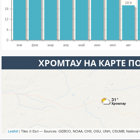
19.9
18
12
6
0
янв
фев
мар
апр
май
июн
июл
авг
ХРОМТАУ НА КАРТЕ П
Leaflet
| Tiles © Esri — Sources: GEBCO, NOAA, CHS, OSU, UNH, CSUMB, National 