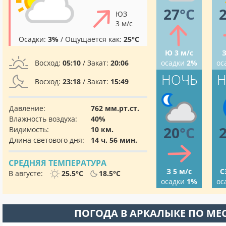
27
°C
ЮЗ
3 м/с
Осадки:
3%
/ Ощущается как:
25°C
Ю 3 м/с
З
Восход:
05:10
/ Закат:
20:06
осадки
2%
ос
НОЧЬ
Н
Восход:
23:18
/ Закат:
15:49
Давление:
762 мм.рт.ст.
Влажность воздуха:
40%
20
°C
Видимость:
10 км.
Длина светового дня:
14 ч. 56 мин.
СРЕДНЯЯ ТЕМПЕРАТУРА
З 5 м/с
С
В августе:
25.5°C
18.5°C
осадки
1%
ос
ПОГОДА В АРКАЛЫКЕ ПО МЕ