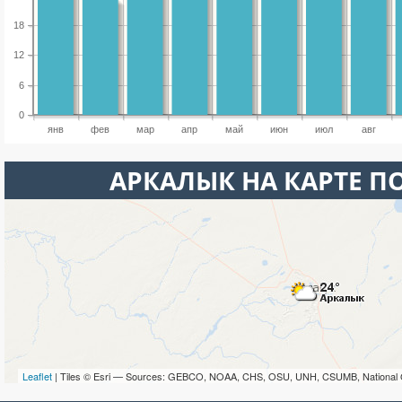
18
12
6
0
янв
фев
мар
апр
май
июн
июл
авг
АРКАЛЫК НА КАРТЕ П
Leaflet
| Tiles © Esri — Sources: GEBCO, NOAA, CHS, OSU, UNH, CSUMB, National 