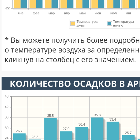
-22
янв
фев
мар
апр
май
июн
июл
авг
Температура
Температура
днем
ночью
* Вы можете получить более подро
о температуре воздуха за определен
кликнув на столбец с его значением.
КОЛИЧЕСТВО ОСАДКОВ В АР
48
42
35.8
35.5
36
33.4
30.4
30
27.9
26.7
25.7
23.2
24