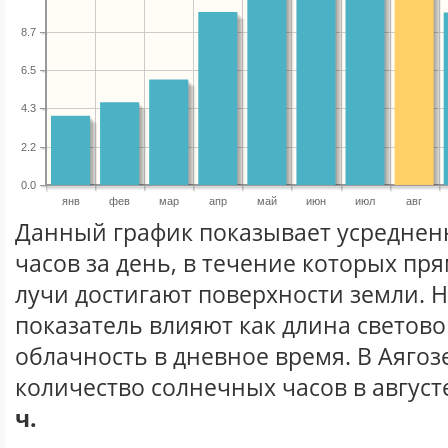
8.7
6.5
4.3
2.2
0.0
янв
фев
мар
апр
май
июн
июл
авг
Данный график показывает усреднен
часов за день, в течение которых п
лучи достигают поверхности земли. 
показатель влияют как длина световог
облачность в дневное время. В Аягоз
количество солнечных часов в август
ч.