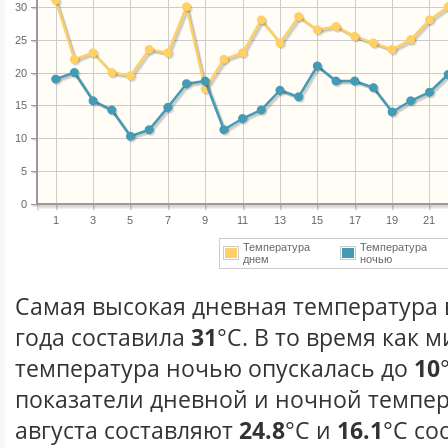
30
25
20
15
10
5
0
1
3
5
7
9
11
13
15
17
19
21
Температура
Температура
днем
ночью
Самая высокая дневная температура в
года составила
31
°С. В то время как
температура ночью опускалась до
10
показатели дневной и ночной темпер
августа составляют
24.8
°С и
16.1
°С со