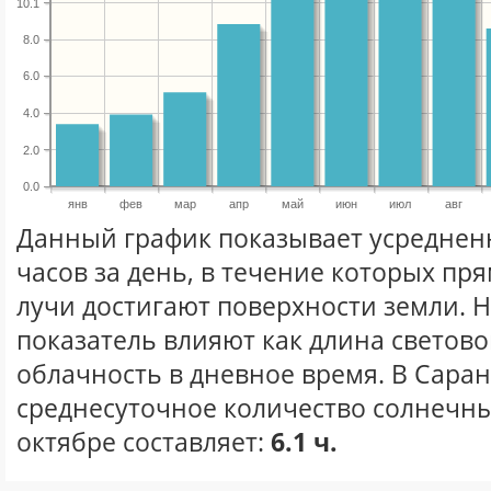
10.1
8.0
6.0
4.0
2.0
0.0
янв
фев
мар
апр
май
июн
июл
авг
Данный график показывает усреднен
часов за день, в течение которых п
лучи достигают поверхности земли. 
показатель влияют как длина световог
облачность в дневное время. В Сара
среднесуточное количество солнечны
октябре составляет:
6.1 ч.