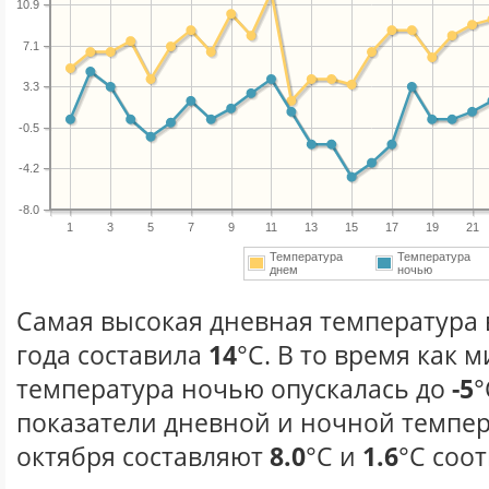
10.9
7.1
3.3
-0.5
-4.2
-8.0
1
3
5
7
9
11
13
15
17
19
21
Температура
Температура
днем
ночью
Самая высокая дневная температура 
года составила
14
°С. В то время как
температура ночью опускалась до
-5
°
показатели дневной и ночной темпер
октября составляют
8.0
°С и
1.6
°С соо