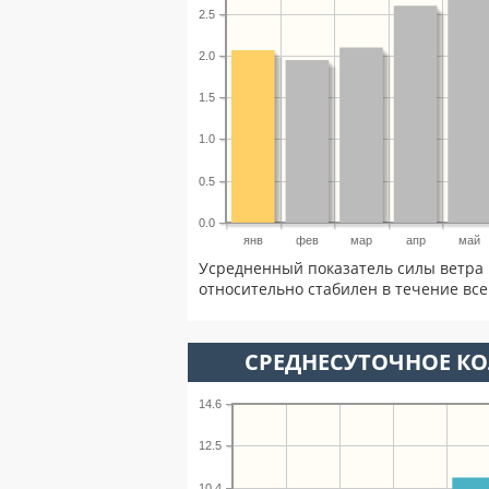
2.5
2.0
1.5
1.0
0.5
0.0
янв
фев
мар
апр
май
Усредненный показатель силы ветра 
относительно стабилен в течение всег
СРЕДНЕСУТОЧНОЕ К
14.6
12.5
10.4