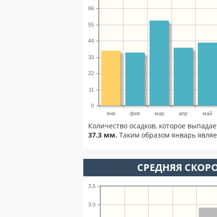
66
55
44
33
22
11
0
янв
фев
мар
апр
май
Количество осадков, которое выпадае
37.3 мм.
Таким образом январь являет
СРЕДНЯЯ СКОРО
3.5
3.0