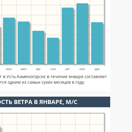
июн
июл
авг
сен
окт
ноя
дек
т в Усть-Каменогорске в течение января составляет
ся одним из самых сухих месяцев в году.
СТЬ ВЕТРА В ЯНВАРЕ, М/С