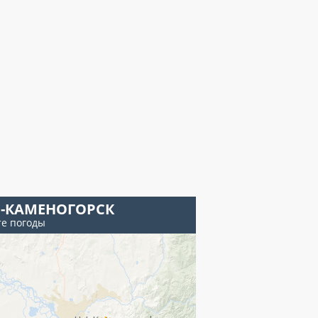
Ь-КАМЕНОГОРСК
те погоды