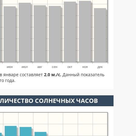
июн
июл
авг
сен
окт
ноя
дек
в январе составляет
2.0 м./с.
Данный показатель
о года.
ОЛИЧЕСТВО СОЛНЕЧНЫХ ЧАСОВ