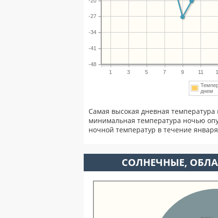
-20
-27
-34
-41
-48
1
3
5
7
9
11
Темпе
днем
Самая высокая дневная температура 
минимальная температура ночью опу
ночной температур в течение январ
CОЛНЕЧНЫЕ, ОБЛА