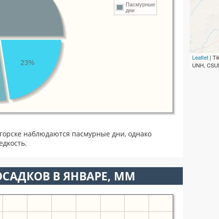
Пасмурные
дни
Leaflet
| T
23%
UNH, CSUM
горске наблюдаются пасмурные дни, однако
едкость.
САДКОВ В ЯНВАРЕ, ММ