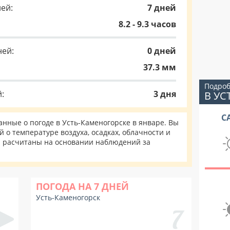
ей:
7 дней
8.2 - 9.3 часов
ней:
0 дней
37.3 мм
Подроб
:
3 дня
В УС
С
ные о погоде в Усть-Каменогорске в январе. Вы
 о температуре воздуха, осадках, облачности и
и расчитаны на основании наблюдений за
ПОГОДА НА 7 ДНЕЙ
Усть-Каменогорск