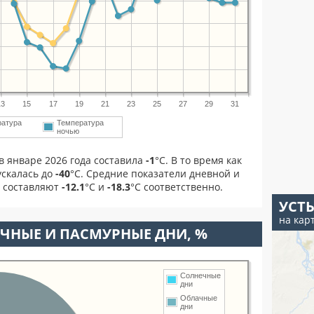
13
15
17
19
21
23
25
27
29
31
ратура
Температура
ночью
в январе 2026 года составила
-1
°С. В то время как
скалась до
-40
°C. Средние показатели дневной и
я составляют
-12.1
°С и
-18.3
°С соответственно.
УСТ
на кар
ЧНЫЕ И ПАСМУРНЫЕ ДНИ, %
Солнечные
дни
Облачные
дни