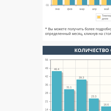
-11
янв
фев
мар
апр
май
Темпер
днем
* Вы можете получить более подробн
определенный месяц, кликнув на стол
КОЛИЧЕСТВО 
56
49
46.4
42
39.3
35
31.1
28
23.3
21
16.6
14