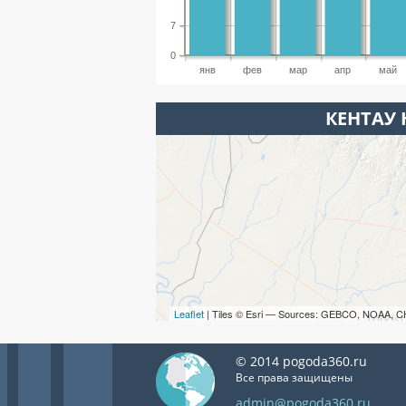
7
0
янв
фев
мар
апр
май
КЕНТАУ 
Leaflet
| Tiles © Esri — Sources: GEBCO, NOAA, C
© 2014 pogoda360.ru
Все права защищены
admin@pogoda360.ru