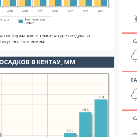
июн
июл
авг
сен
окт
ноя
дек
атура
Температура
ночью
ую информацию о температуре воздуха за
С
бец с его значением.
ОСАДКОВ В КЕНТАУ, ММ
С
38.4
29.6
С
15.6