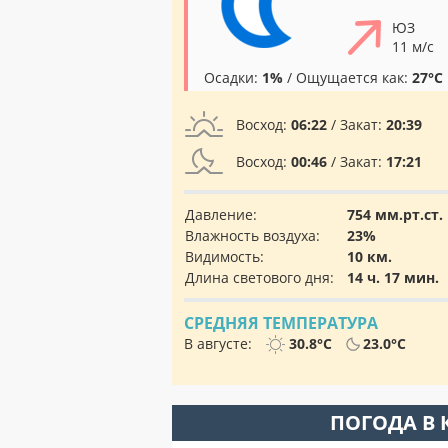
ЮЗ
11 м/с
Осадки:
1%
/ Ощущается как:
27°C
Восход:
06:22
/ Закат:
20:39
Восход:
00:46
/ Закат:
17:21
Давление:
754 мм.рт.ст.
Влажность воздуха:
23%
Видимость:
10 км.
Длина светового дня:
14 ч. 17 мин.
СРЕДНЯЯ ТЕМПЕРАТУРА
В августе:
30.8°C
23.0°C
ПОГОДА В 