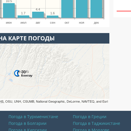
10.5
4.4
1.7
1.6
июн
июл
авг
сен
окт
ноя
дек
НА КАРТЕ ПОГОДЫ
HS, OSU, UNH, CSUMB, National Geographic, DeLorme, NAVTEQ, and Esri
Погода в Туркменистане
Погода в Греции
Погода в Болгарии
Погода в Таджикистане
Погода в Киргизии
Погода в Молдове