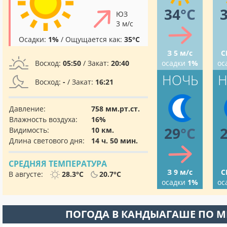
34
°C
ЮЗ
3 м/с
Осадки:
1%
/ Ощущается как:
35°C
З 5 м/с
С
Восход:
05:50
/ Закат:
20:40
осадки
1%
ос
НОЧЬ
Н
Восход:
-
/ Закат:
16:21
Давление:
758 мм.рт.ст.
Влажность воздуха:
16%
29
°C
Видимость:
10 км.
Длина светового дня:
14 ч. 50 мин.
СРЕДНЯЯ ТЕМПЕРАТУРА
З 9 м/с
С
В августе:
28.3°C
20.7°C
осадки
1%
ос
ПОГОДА В КАНДЫАГАШЕ ПО 