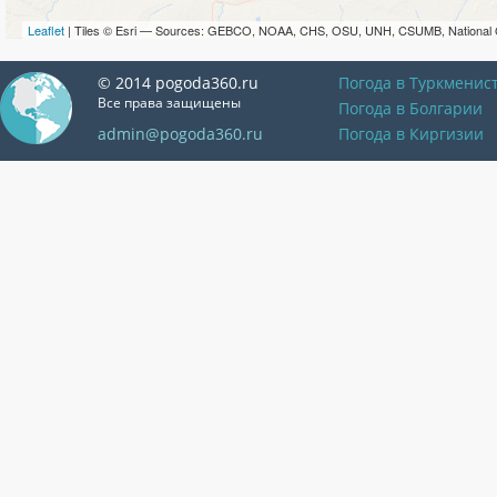
Leaflet
| Tiles © Esri — Sources: GEBCO, NOAA, CHS, OSU, UNH, CSUMB, National 
© 2014 pogoda360.ru
Погода в Туркменис
Все права защищены
Погода в Болгарии
admin@pogoda360.ru
Погода в Киргизии