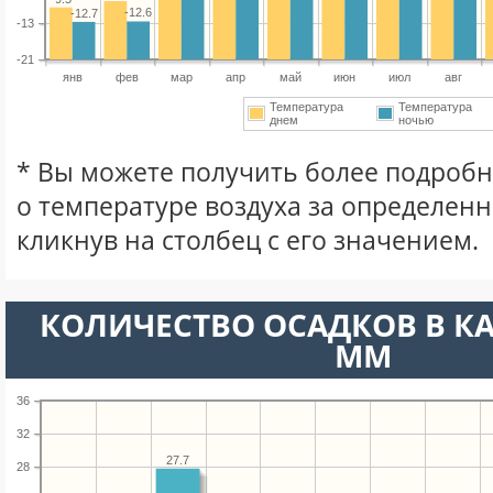
-12.6
-12.7
-13
-21
янв
фев
мар
апр
май
июн
июл
авг
Температура
Температура
днем
ночью
* Вы можете получить более подро
о температуре воздуха за определен
кликнув на столбец с его значением.
КОЛИЧЕСТВО ОСАДКОВ В К
ММ
36
32
27.7
28