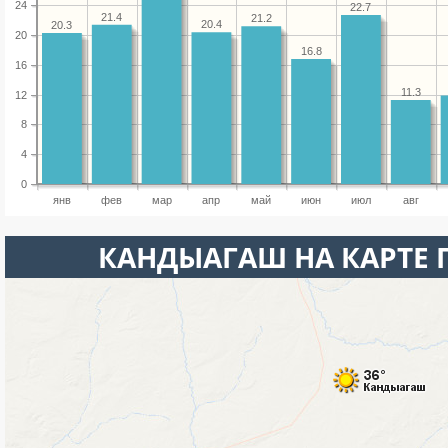
24
22.7
21.4
21.2
20.4
20.3
20
16.8
16
11.3
12
8
4
0
янв
фев
мар
апр
май
июн
июл
авг
КАНДЫАГАШ НА КАРТЕ