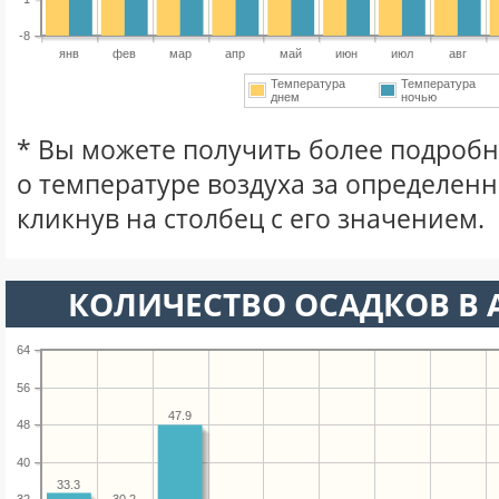
-8
янв
фев
мар
апр
май
июн
июл
авг
Температура
Температура
днем
ночью
* Вы можете получить более подро
о температуре воздуха за определен
кликнув на столбец с его значением.
КОЛИЧЕСТВО ОСАДКОВ В 
64
56
47.9
48
40
33.3
30.2