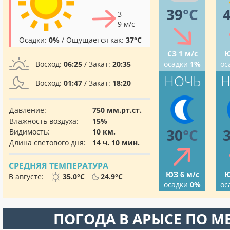
39
°C
З
9 м/с
Осадки:
0%
/ Ощущается как:
37°C
СЗ 1 м/с
Ю
Восход:
06:25
/ Закат:
20:35
осадки
1%
ос
НОЧЬ
Н
Восход:
01:47
/ Закат:
18:20
Давление:
750 мм.рт.ст.
Влажность воздуха:
15%
30
°C
Видимость:
10 км.
Длина светового дня:
14 ч. 10 мин.
СРЕДНЯЯ ТЕМПЕРАТУРА
ЮЗ 6 м/с
Ю
В августе:
35.0°C
24.9°C
осадки
0%
ос
ПОГОДА В АРЫСЕ ПО М