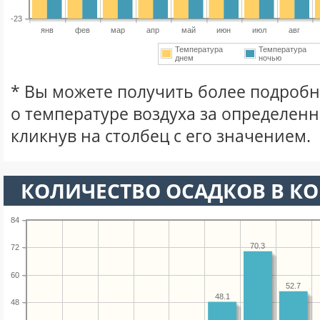
-23
янв
фев
мар
апр
май
июн
июл
авг
Температура
Температура
днем
ночью
* Вы можете получить более подро
о температуре воздуха за определен
кликнув на столбец с его значением.
КОЛИЧЕСТВО ОСАДКОВ В К
84
70.3
72
60
52.7
48.1
48