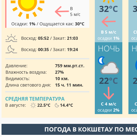
32
°C
В
5 м/с
Осадки:
1%
/ Ощущается как:
30°C
В 5 м/с
С
Восход:
05:52
/ Закат:
21:03
осадки
1%
ос
НОЧЬ
Н
Восход:
00:35
/ Закат:
19:24
Давление:
759 мм.рт.ст.
Влажность воздуха:
27%
22
°C
Видимость:
10 км.
Длина светового дня:
15 ч. 11 мин.
СРЕДНЯЯ ТЕМПЕРАТУРА
С 4 м/с
С
В августе:
22.5°C
14.4°C
осадки
2%
ос
ПОГОДА В КОКШЕТАУ ПО М