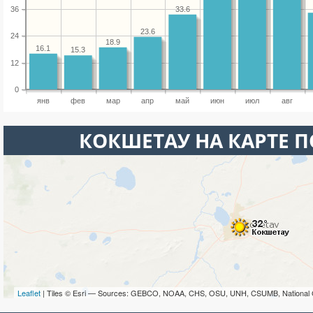
33.6
36
23.6
24
18.9
16.1
15.3
12
0
янв
фев
мар
апр
май
июн
июл
авг
КОКШЕТАУ НА КАРТЕ 
Leaflet
| Tiles © Esri — Sources: GEBCO, NOAA, CHS, OSU, UNH, CSUMB, National 